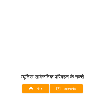
म्यूनिख सार्वजनिक परिवहन के नक्शे
print
system_update_alt
प्रिंट
डाउनलोड