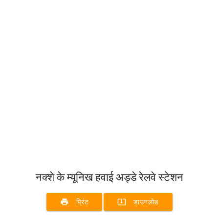
नक्शे के म्यूनिख हवाई अड्डे रेलवे स्टेशन
print
system_update_alt
प्रिंट
डाउनलोड