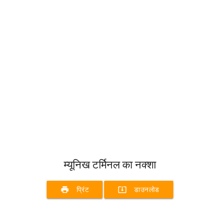
म्यूनिख टर्मिनल का नक्शा
print
system_update_alt
प्रिंट
डाउनलोड