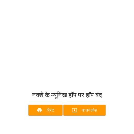
नक्शे के म्यूनिख हॉप पर हॉप बंद
print
system_update_alt
प्रिंट
डाउनलोड